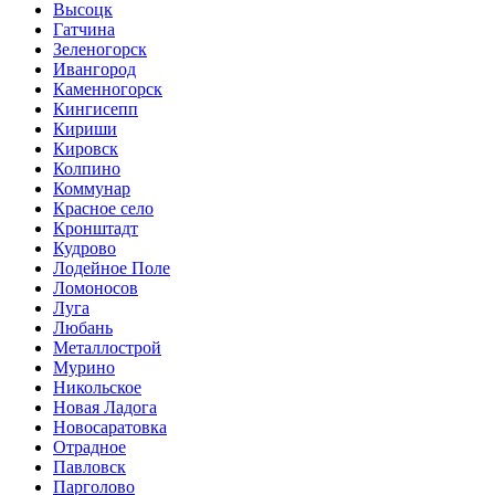
Высоцк
Гатчина
Зеленогорск
Ивангород
Каменногорск
Кингисепп
Кириши
Кировск
Колпино
Коммунар
Красное село
Кронштадт
Кудрово
Лодейное Поле
Ломоносов
Луга
Любань
Металлострой
Мурино
Никольское
Новая Ладога
Новосаратовка
Отрадное
Павловск
Парголово