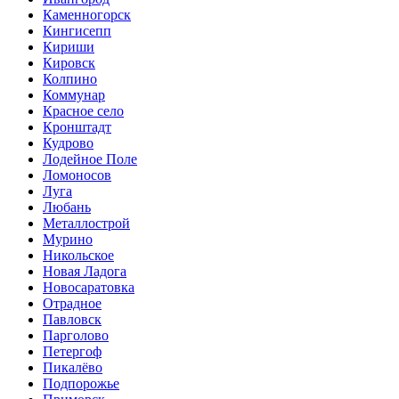
Каменногорск
Кингисепп
Кириши
Кировск
Колпино
Коммунар
Красное село
Кронштадт
Кудрово
Лодейное Поле
Ломоносов
Луга
Любань
Металлострой
Мурино
Никольское
Новая Ладога
Новосаратовка
Отрадное
Павловск
Парголово
Петергоф
Пикалёво
Подпорожье