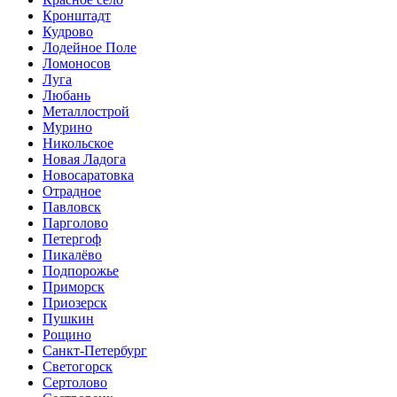
Кронштадт
Кудрово
Лодейное Поле
Ломоносов
Луга
Любань
Металлострой
Мурино
Никольское
Новая Ладога
Новосаратовка
Отрадное
Павловск
Парголово
Петергоф
Пикалёво
Подпорожье
Приморск
Приозерск
Пушкин
Рощино
Санкт-Петербург
Светогорск
Сертолово