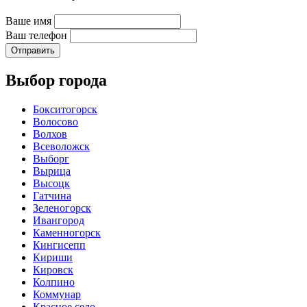
Ваше имя
Ваш телефон
Отправить
Выбор города
Бокситогорск
Волосово
Волхов
Всеволожск
Выборг
Вырица
Высоцк
Гатчина
Зеленогорск
Ивангород
Каменногорск
Кингисепп
Кириши
Кировск
Колпино
Коммунар
Красное село