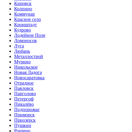
Кировск
Колпино
Коммунар
Красное село
Кронштадт
Кудрово
Лодейное Поле
Ломоносов
Луга
Любань
Металлострой
Мурино
Никольское
Новая Ладога
Новосаратовка
Отрадное
Павловск
Парголово
Петергоф
Пикалёво
Подпорожье
Приморск
Приозерск
Пушкин
Рощино