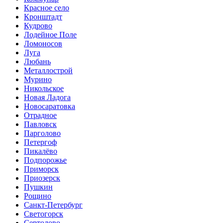
Красное село
Кронштадт
Кудрово
Лодейное Поле
Ломоносов
Луга
Любань
Металлострой
Мурино
Никольское
Новая Ладога
Новосаратовка
Отрадное
Павловск
Парголово
Петергоф
Пикалёво
Подпорожье
Приморск
Приозерск
Пушкин
Рощино
Санкт-Петербург
Светогорск
Сертолово