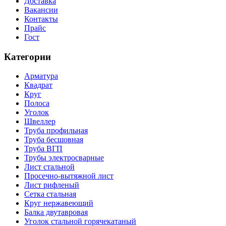
Доставка
Вакансии
Контакты
Прайс
Гост
Категории
Арматура
Квадрат
Круг
Полоса
Уголок
Швеллер
Труба профильная
Труба бесшовная
Труба ВГП
Трубы электросварные
Лист стальной
Просечно-вытяжной лист
Лист рифленый
Сетка стальная
Круг нержавеющий
Балка двутавровая
Уголок стальной горячекатаный