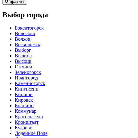
Отправить
Выбор города
Бокситогорск
Волосово
Волхов
Всеволожск
Выборг
Вырица
Высоцк
Гатчина
Зеленогорск
Ивангород
Каменногорск
Кингисепп
Кириши
Кировск
Колпино
Коммунар
Красное село
Кронштадт
Кудрово
Лодейное Поле