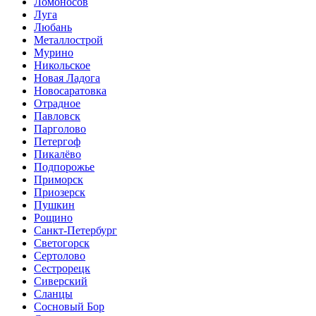
Ломоносов
Луга
Любань
Металлострой
Мурино
Никольское
Новая Ладога
Новосаратовка
Отрадное
Павловск
Парголово
Петергоф
Пикалёво
Подпорожье
Приморск
Приозерск
Пушкин
Рощино
Санкт-Петербург
Светогорск
Сертолово
Сестрорецк
Сиверский
Сланцы
Сосновый Бор