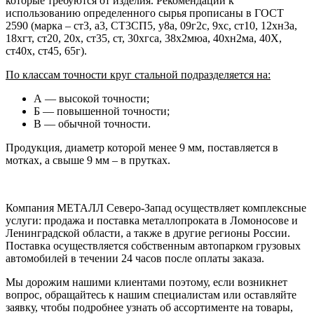
которые требуются от изделия. Рекомендации к
использованию определенного сырья прописаны в ГОСТ
2590 (марка – ст3, а3, СТ3СП5, у8а, 09г2с, 9хс, ст10, 12хн3а,
18хгт, ст20, 20х, ст35, ст, 30хгса, 38х2мюа, 40хн2ма, 40Х,
ст40х, ст45, 65г).
По классам точности круг стальной подразделяется на:
А — высокой точности;
Б — повышенной точности;
В — обычной точности.
Продукция, диаметр которой менее 9 мм, поставляется в
мотках, а свыше 9 мм – в прутках.
Компания МЕТАЛЛ Северо-Запад осуществляет комплексные
услуги: продажа и поставка металлопроката в Ломоносове и
Ленинградской области, а также в другие регионы России.
Поставка осуществляется собственным автопарком грузовых
автомобилей в течении 24 часов после оплаты заказа.
Мы дорожим нашими клиентами поэтому, если возникнет
вопрос, обращайтесь к нашим специалистам или оставляйте
заявку, чтобы подробнее узнать об ассортименте на товары,