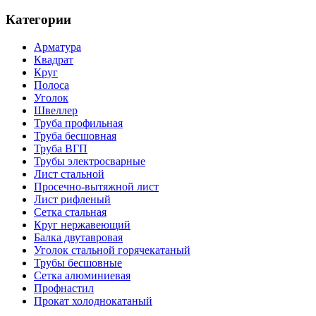
Категории
Арматура
Квадрат
Круг
Полоса
Уголок
Швеллер
Труба профильная
Труба бесшовная
Труба ВГП
Трубы электросварные
Лист стальной
Просечно-вытяжной лист
Лист рифленый
Сетка стальная
Круг нержавеющий
Балка двутавровая
Уголок стальной горячекатаный
Трубы бесшовные
Сетка алюминиевая
Профнастил
Прокат холоднокатаный