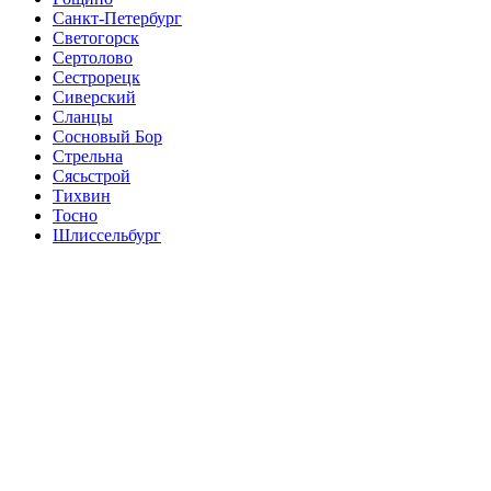
Санкт-Петербург
Светогорск
Сертолово
Сестрорецк
Сиверский
Сланцы
Сосновый Бор
Стрельна
Сясьстрой
Тихвин
Тосно
Шлиссельбург