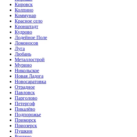
Кировск
Колпино
Коммунар
Красное село
Кронштадт
Кудрово
Лодейное Поле
Ломоносов
Луга
Любань
Металлострой
Мурино
Никольское
Новая Ладога
Новосаратовка
Отрадное
Павловск
Парголово
Петергоф
Пикалёво
Подпорожье
Приморск
Приозерск
Пушкин
Рощино